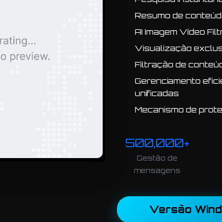
Resumo de conteúdo 
AI Imagem Vídeo Filt
Visualização exclus
Filtração de conteú
Gerenciamento eficie
unificadas
Mecanismo de prote
500,000+
Gestão de
mensagens
Versão Win