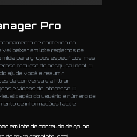
anager Pro
renciamento de conteúdo do
ível baixar em lote registros de
 mídia para grupos específicos, mas
roso recurso de pesquisa local. O
do ajuda você a resumir
es da conversa e a filtrar
gens e vídeos de interesse. O
 visualização do usuário e número de
mento de informações fácil e
oad em lote de conteúdo de grupo
a de texto completo local