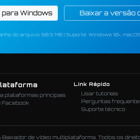
r para Windows
Baixar a versão
nho do arquivo: 68.5 MB | Suporte: Windows 10+, macOS 
plataforma
Link Rápido
Usar tutoriais
 plataformas principais
Perguntas frequente
 e Facebook
Suporte técnico
aixador de vídeo multiplataforma. Todos os direit