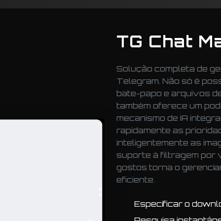
TG Chat M
Solução completa de ge
Telegram. Não só é poss
bate-papo e arquivos de
também oferece um pode
mecanismo de IA integra
rapidamente as prioridad
inteligentemente as ima
suporte à filtragem por
gostos torna o gerencia
eficiente.
Especificar o downl
Pesquisa instantâne