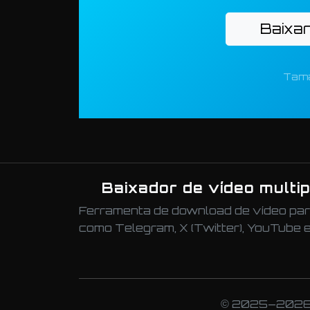
Baixa
Tama
Baixador de vídeo multi
Ferramenta de download de vídeo para
como Telegram, X (Twitter), YouTube
© 2025–2026 B