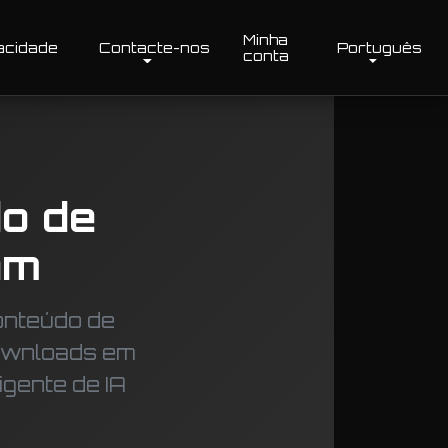
Minha
vacidade
Contacte-nos
Português
conta
o de
am
onteúdo de
ownloads em
igente de IA