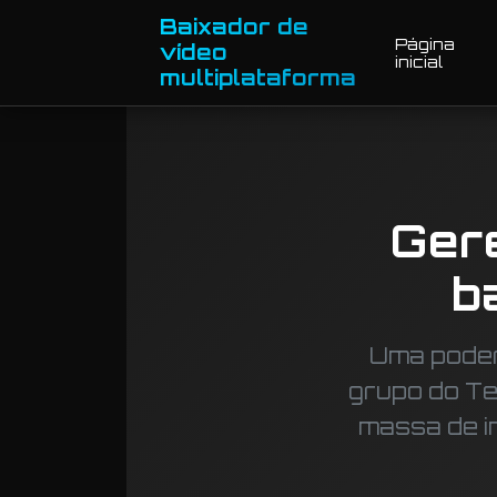
Baixador de
Página
vídeo
inicial
multiplataforma
Ger
b
Uma poder
grupo do T
massa de im