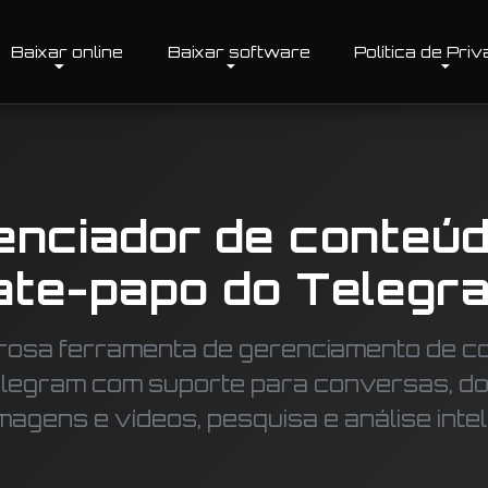
Baixar online
Baixar software
Política de Pri
enciador de conteúd
ate-papo do Telegr
osa ferramenta de gerenciamento de c
elegram com suporte para conversas, d
agens e vídeos, pesquisa e análise intel