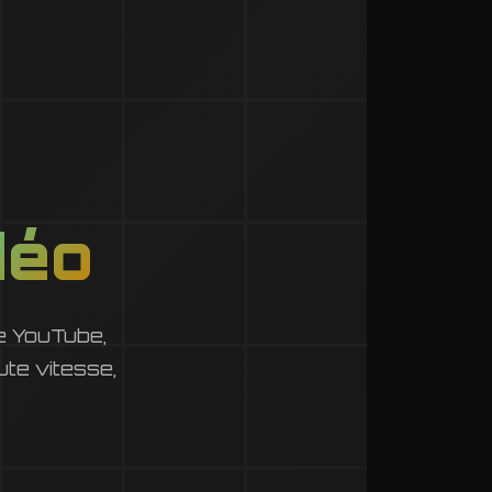
déo
e YouTube,
ute vitesse,