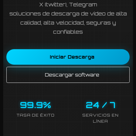
X (twitter), Telegram
soluciones de descarga de vídeo de alta
calidad, alta velocidad, seguras y
confiables
Iniciar Descarga
Descargar software
99
.
9
%
24
/
7
TASA DE ÉXITO
SERVICIOS EN
LÍNEA