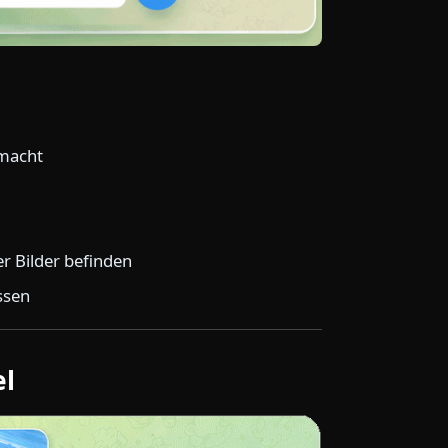
 macht
r Bilder befinden
ssen
el