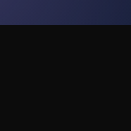
ultiplataforma
Enlace rápido
Manual de uso
ue admiten plataformas
Preguntas frecuente
ter), youtube y
Soporte técnico